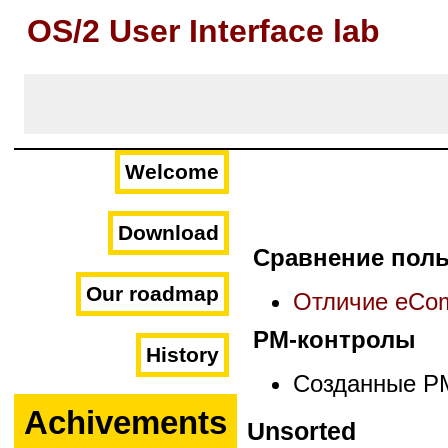
OS/2 User Interface lab
Welcome
Download
Сравнение поль
Our roadmap
Отличие eCom
PM-контролы
History
Созданные P
Achivements
Unsorted