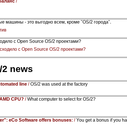
 баланс
/
е машины - это выгодно всем, кроме "OS/2 города".
тив
одило с Open Source OS/2 проектами?
сходило с Open Source OS/2 проектами?
/2 news
utomated line
/
OS/2 was used at the factory
or AMD CPU?
/
What computer to select for OS/2?
r": eCo Software offers bonuses:
/
You get a bonus if you h