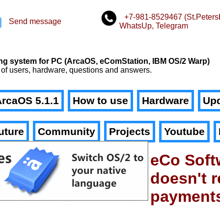
+7-981-8529467 (St.Peters
Send message
WhatsUp, Telegram
n
ating system for PC (ArcaOS, eComStation, IBM OS/2 Warp)
 of users, hardware, questions and answers.
rcaOS 5.1.1
How to use
Hardware
Upd
uture
Community
Projects
Youtube
eCo Soft
doesn't r
payment