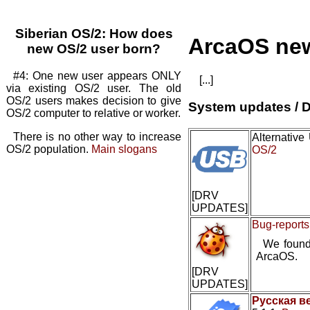
Siberian OS/2: How does
ArcaOS ne
new OS/2 user born?
#4: One new user appears ONLY
[...]
via existing OS/2 user. The old
OS/2 users makes decision to give
System updates / D
OS/2 computer to relative or worker.
There is no other way to increase
Alternativ
OS/2 population.
Main slogans
OS/2
[DRV
UPDATES]
Bug-reports
We found
ArcaOS.
[DRV
UPDATES]
Русская в