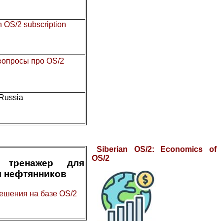
n OS/2 subscription
 вопросы про OS/2
 Russia
Siberian OS/2: Economics of
OS/2
 тренажер для
я нефтянников
ешения на базе OS/2