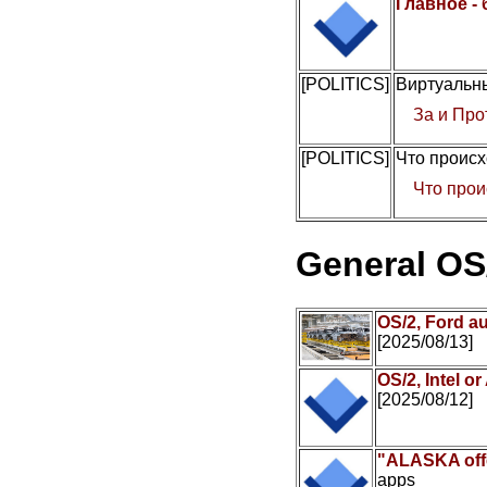
Главное -
[POLITICS]
Виртуальны
За и Про
[POLITICS]
Что происх
Что прои
General OS
OS/2, Ford a
[2025/08/13]
OS/2, Intel 
[2025/08/12]
"ALASKA offe
apps