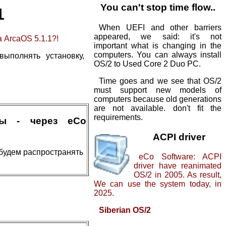
You can't stop time flow..
1
When UEFI and other barriers
appeared, we said: it's not
 ArcaOS 5.1.1?!
important what is changing in the
computers. You can always install
ыполнять установку,
OS/2 to Used Core 2 Duo PC.
Time goes and we see that OS/2
must support new models of
computers because old generations
are not available. don't fit the
requirements.
мы - через eCo
ACPI driver
будем распространять
eCo Software: ACPI
driver have reanimated
OS/2 in 2005. As result,
We can use the system today, in
2025.
Siberian OS/2