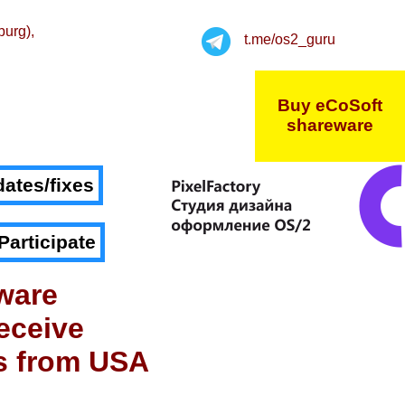
burg),
t.me/os2_guru
Buy eCoSoft
shareware
ates/fixes
Participate
ware
eceive
s from USA