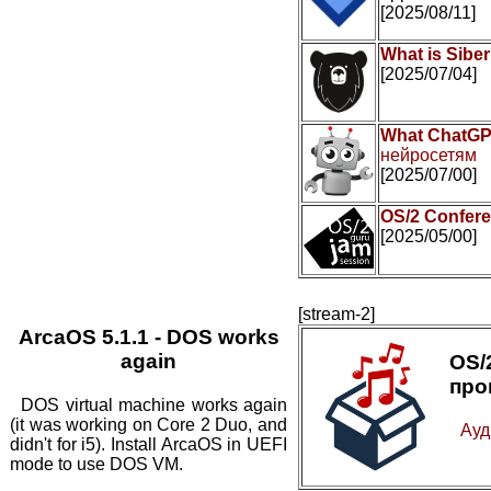
[2025/08/11]
What is Sibe
[2025/07/04]
What ChatGP
нейросетям
[2025/07/00]
OS/2 Confer
[2025/05/00]
[stream-2]
ArcaOS 5.1.1 - DOS works
again
OS
про
DOS virtual machine works again
(it was working on Core 2 Duo, and
Ауд
didn't for i5). Install ArcaOS in UEFI
mode to use DOS VM.