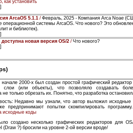
, как установить
]
сия ArcaOS 5.1.1
/
Февраль, 2025 - Компания Arca Noae (С
 операционной системы ArcaOS. Что нового? Это обновле
лит и библиотек).
]
1 доступна новая версия OS/2
/
Что нового?
]
ps)
 начале 2000-х был создан простой графический редактор 
ы слои (или объекты), что позволяло создавать бол
а не только обрезать их. Понятно, что разработка остановил
вость: Недавно мы узнали, что автор выложил исходные 
же предпринимают попытки скомпилировать программу
а исходные коды
ыло создано несколько графических редакторов для OS/
el (Draw ?) бросили на уровне 2-ой версии вроде/