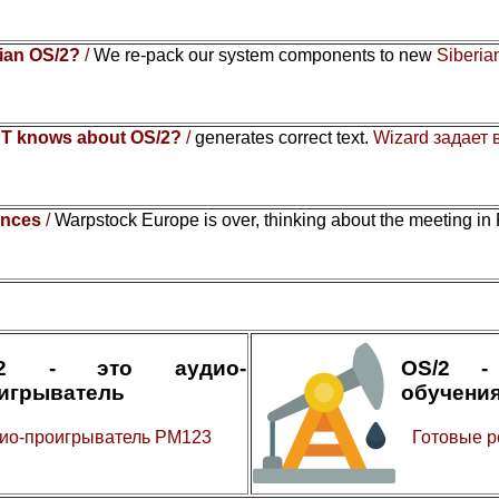
rian OS/2?
/
We re-pack our system components to new
Siberia
T knows about OS/2?
/
generates correct text.
Wizard задает
ences
/
Warpstock Europe is over, thinking about the meeting in
/2 - это аудио-
OS/2 -
игрыватель
обучени
ио-проигрыватель PM123
Готовые р