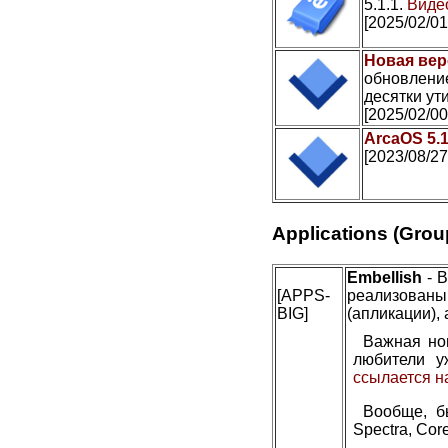
5.1.1.
Видео
[2025/02/01
Новая вер
обновление
десятки ути
[2025/02/00
ArcaOS 5.
[2023/08/27
Applications (Grou
Embellish
- В
[APPS-
реализован
BIG]
(апликации), 
Важная но
любители у
ссылается н
Вообще, б
Spectra, Cor