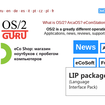
ru
·
en
·
de
·
es
·
it
·
pt
·
cz
·
pl
·
fr
What is OS/2? ArcaOS? eComStatio
OS/2 is a greatly different oper
Applications, news, reviews, support
News
A
eCoSoft
F